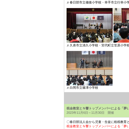
♬春日部市立備後小学校・幸手市立行幸小
♬久喜市立清久小学校・宮代町立笠原小学校
♬白岡市立篠津小学校
税金教室とＮ響トップメンバーによる「夢
2023年11月6日～11月30日 開催
〇春日部法人会から児童・生徒に租税教育
税金教室とＮ響トップメンバーによる「夢