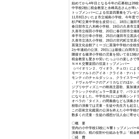
始めてから4年目となる今年の応募校は28校
中学校2校に税金教室と永峰高志さんが率い
トップメンバーによる弦楽四重奏をプレゼ
11月8日さいたま市立城南小学校、今年度
杉戸町立東中学校を皮切りに、18日に蓮田
春日部市立八木崎小学校、19日の久喜市立
久喜市立桜田小学校、20日に春日部市立備
幸手市立行幸小学校、25日の蓮田市立黒浜
久喜市立清久小学校、28日の宮代町立笠原
菖蒲文化会館アミーゴに菖蒲中学校の全校
2か年連続の公演、29日には最後に白岡市
隣接する篠津小学校の児童を招いて全13校
税金教室も驚きや笑いたっぷりの楽しさで
ＮＨＫ交響楽団の弦楽トップメンバー
（バイオリン２、ヴィオラ、チェロ）によ
モーツァルトのアイネ・クライネ・ナハト
モンティのチャルダッシュ、クライスラー
、ドヴォルザークのアメリカなどのほか、
ジブリやディズニーの映画主題歌、葉加瀬
クラシックやポピュラー音楽まで、バラエ
になりました。中学生向けには映画シンド
オペラの「タイス」の間奏曲なども演奏さ
校歌の演奏では児童・生徒や先生方も起立
この芸術文化鑑賞の公演を終えた小中学校
数多くの児童・生徒の感想が法人会に寄せ
〇概 要
管内の小中学校13校にＮ響トップメンバー
演奏前の、税の役割や仕組みを学ぶ「税金
〇経 費