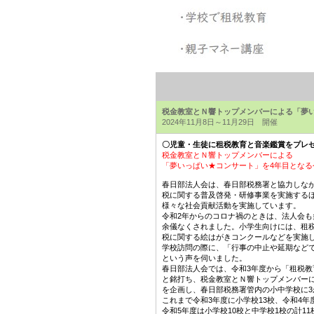
税金教室とＮ響トップメンバーによる「夢
2024年11月8日～11月29日 開催
〇児童・生徒に租税教育と音楽鑑賞をプレ
税金教室とＮ響トップメンバーによる
「夢いっぱい★コンサート」を4年目となる
春日部法人会は、春日部税務署と協力しな
税に関する普及啓発・研修事業を実施する
様々な社会貢献活動を実施しています。
令和2年からのコロナ禍のときは、法人会も
余儀なくされました。小学生向けには、租
税に関する絵はがきコンクールなどを実施
学校訪問の際に、「行事の中止や延期など
という声を伺いました。
春日部法人会では、令和3年度から「租税教
と銘打ち、税金教室とＮ響トップメンバー
を企画し、春日部税務署管内の小中学校に3
これまで令和3年度に小学校13校、令和4年
令和5年度は小学校10校と中学校1校の計11