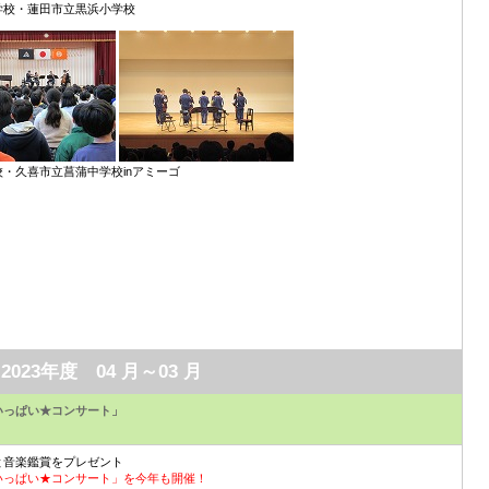
学校・蓮田市立黒浜小学校
・久喜市立菖蒲中学校inアミーゴ
2023年度 04 月～03 月
いっぱい★コンサート」
と音楽鑑賞をプレゼント
いっぱい★コンサート」を今年も開催！