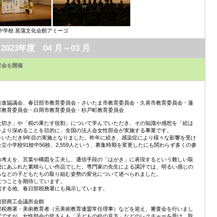
校 菖蒲文化会館アミーゴ
2023年度 04 月～03 月
査会を開催
推進協議会、春日部市教育委員会・さいたま市教育委員会・久喜市教育委員会・蓮
町教育委員会・白岡市教育委員会・杉戸町教育委員会
大切さ」や「税の果たす役割」について学んでいただき、その知識や感想を「絵は
をより深めることを目的に、全国の法人会女性部会が実施する事業です。
をいただき9年目の実施となりました。昨年に続き、感染症により様々な影響を受け
小学校91校中56校、2,559人という、募集時期を変更したにも関わらず多くの参
の考えを、言葉や構図を工夫し、通信手段の「はがき」に表現するという難しい取
想にあふれた素晴らしい作品でした。専門家の先生による講評では、明るい感じの
るなどの子どもたちの取り組む姿勢の変化について述べられました。
立つことを期待しています。
載する他、春日部税務署にも掲示しています。
日部商工会議所会館
部税務署・美術教育者（元美術教育連盟常任理事）などを迎え、審査会を行いまし
変ですが、女性部会の皆さんも「子どもの絵の見方」などのレクチャーを受け、取