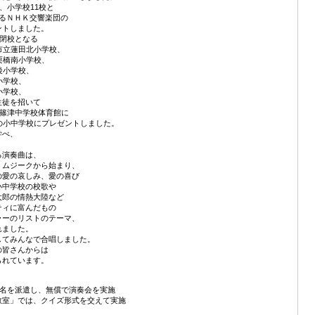
、小学校11校と
るＮＨＫ交響楽団の
ントしました。
で閉校となる
市立蓮田北小学校、
栗橋南小学校、
後小学校、
小学校、
小学校、
生徒を招いて
立篠津中学校体育館に
の小中学校にプレゼントしました。
学べ、
る演奏曲は、
・ムジークから始まり、
の愛の哀しみ、愛の喜び
小中学校の校歌や
太郎の情熱大陸など
ティに富んだもの
ラーのリストのテーマ、
れました。
してみんなで合唱しました。
の皆さんからは
られています。
4名を派遣し、無償で演奏会を実施
教室」では、クイズ形式を交えて実施