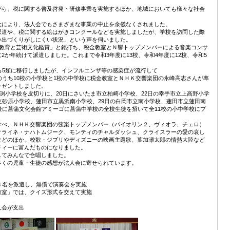
がら、税に関する普及啓発・研修事業を実施するほか、地域においても様々な社会
大により、法人会でもさまざまな事業の中止を余儀なくされました。
派遣や、税に関する絵はがきコンクールなどを実施しましたが、学校を訪問した際
い出づくりがしにくい状況」という声を伺いました。
税教育と芸術文化鑑賞」と銘打ち、税金教室とＮ響トップメンバーによる音楽コンサ
か年続けて派遣しました。これまで令和3年度に13校、令和4年度に12校、令和5
ら5類に移行しましたが、インフルエンザ等の感染症が流行して
のうち10校の小学校と1校の中学校に税金教室とＮＨＫ交響楽団の永峰高志さんが率
レゼントしました。
小渕小学校を皮切りに、20日にさいたま市立柏崎小学校、22日の幸手市立上高野小学
立砂原小学校、蓮田市立黒浜南小学校、29日の白岡市立南小学校、蓮田市立蓮田南
後に菖蒲文化会館アミーゴに菖蒲中学校の全校生徒を招いて全11校の小中学校にプ
学べ、ＮＨＫ交響楽団の弦楽トップメンバー（バイオリン２、ヴィオラ、チェロ）
クライネ・ナハトムジーク、モンティのチャルダッシュ、クライスラーの愛の哀し
などのほか、校歌・ジブリやディズニーの映画主題歌、葉加瀬太郎の情熱大陸など
ティーに富んだものになりました。
してみんなで合唱しました。
多くの児童・生徒の感想が法人会に寄せられています。
４名を派遣し、無償で演奏会を実施
教室」では、クイズ形式を交えて実施
人会が支出