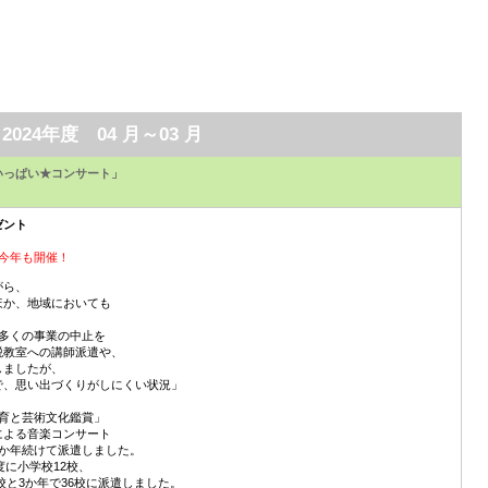
2024年度 04 月～03 月
いっぱい★コンサート」
ゼント
今年も開催！
がら、
ほか、地域においても
多くの事業の中止を
税教室への講師派遣や、
しましたが、
で、思い出づくりがしにくい状況」
育と芸術文化鑑賞」
による音楽コンサート
か年続けて派遣しました。
度に小学校12校、
校と3か年で36校に派遣しました。