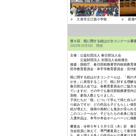
♬ 久喜市立江面小学校 ♬ 菖蒲中学
第９回 税に関する絵はがきコンクール審
2023年10月5日 開催
主催：公益社団法人 春日部法人会
公益財団法人 全国法人会総連合
後援：国税庁、春日部税務署管内租税教育
田市教育委員会・幸手市教育委員会・宮代
税に関する絵はがきコンクールは、「税の
がき」に表現することで、税に対する理解
春日部法人会では、各教育委員会のご協力
ていますが、その中でも春日部税務署管内公立
加校、参加人数となりました。
子供たちが「税」について学んで得た自ら
り組みですが、どの作品も子どもらしい発
絵が増えた、描画や画材にも進歩が見られ
このコンクールが、子どもたちの未来に役
入選作品は、本号や本会ホームページに掲
審査会：令和５年１０月５日（木）於 春
当会役員に加えて、専門審査員として春日
た。年々増える多くの作品からの選考は大