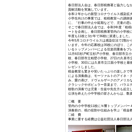
春日部法人会は、春日部税務署と協力しな
貢献活動を実施しています。
令和２年からの新型コロナウイルス感染拡
小学生向けの事業では、租税教室への講師
に、「行事の中止や延期などで、児童の思
そこで春日部法人会では、令和3年度「租
ートを企画し、春日部税務署管内の小学校に2
年度も11校と3か年で36校に派遣しました。
今年5月コロナウイルスは感染症法で2類か
います。今年の応募校は35校にのぼり、こ
いるトップメンバーによる弦楽四重奏をプ
11月6日杉戸町立杉戸小学校、春日部市立
校、春日部市立粕壁小学校、27日の久喜市
小学校、30日には久喜市立江面小学校と最
レゼントしました。
税金教室も驚きや笑いたっぷりの楽しさで
による演奏曲は、モーツァルトのアイネ・
み、愛の喜び、ドヴォルザークのアメリカ
クラシックやポピュラー音楽まで、バラエ
校歌の演奏では児童・生徒や先生方も起立
公演を終えた小中学校の皆さんからは、数
〇概 要
管内の小中学校11校にＮ響トップメンバー
演奏前の、税の役割や仕組みを学ぶ「税金
〇経 費
事業に要する経費は公益社団法人春日部法